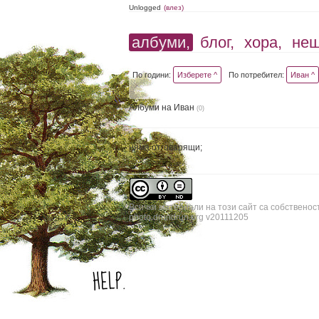
Unlogged
(влез)
албуми,
блог,
хора,
не
По години:
Изберете ^
По потребител:
Иван ^
Албуми на Иван
(0)
няма отговарящи;
Всички материали на този сайт са собственос
photo.drundrun.org v20111205