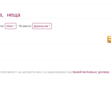
а,
неща
тел:
Иван ^
По място:
Дуранкулак ^
 собственост на авторите им и са лицензирани под
Криейтив Комънс договор
.