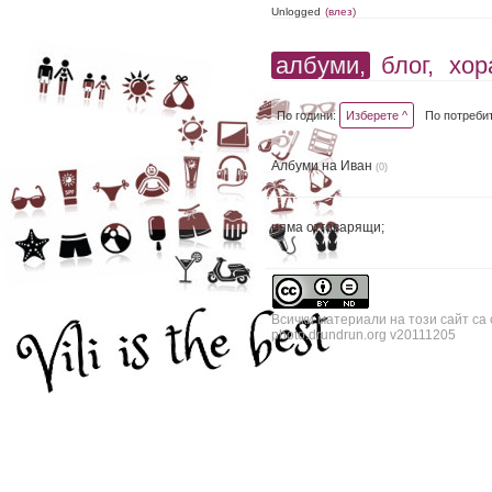
Unlogged
(влез)
албуми,
блог,
хор
По години:
Изберете ^
По потреби
Албуми на Иван
(0)
няма отговарящи;
Всички материали на този сайт са
photo.drundrun.org v20111205