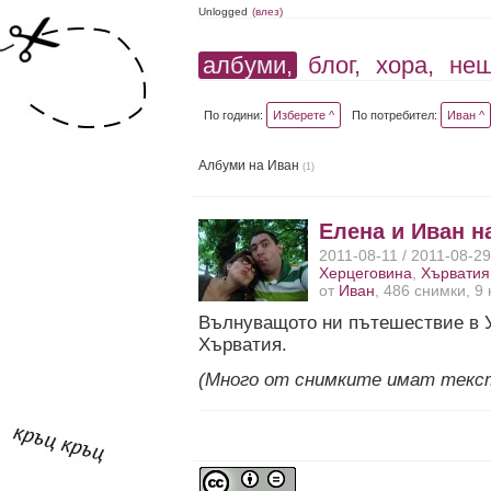
Unlogged
(влез)
албуми,
блог,
хора,
не
По години:
Изберете ^
По потребител:
Иван ^
Албуми на Иван
(1)
Елена и Иван н
2011-08-11 / 2011-08-2
Херцеговина
,
Хърватия
от
Иван
, 486 снимки, 9
Вълнуващото ни пътешествие в У
Хърватия.
(Много от снимките имат текс