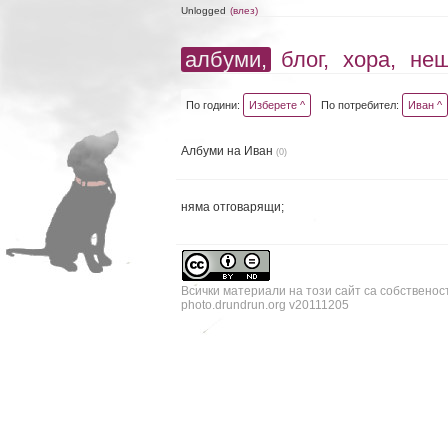
Unlogged
(влез)
албуми,
блог,
хора,
не
По години:
Изберете ^
По потребител:
Иван ^
Албуми на Иван
(0)
няма отговарящи;
Всички материали на този сайт са собственос
photo.drundrun.org v20111205