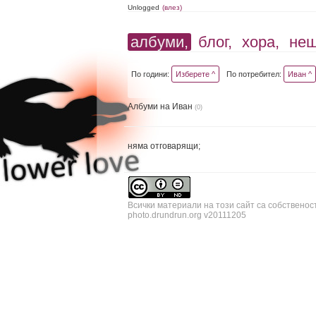
Unlogged
(влез)
албуми,
блог,
хора,
не
По години:
Изберете ^
По потребител:
Иван ^
Албуми на Иван
(0)
няма отговарящи;
Всички материали на този сайт са собственос
photo.drundrun.org v20111205