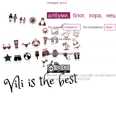
Unlogged
(влез)
албуми,
блог,
хора,
не
По години:
Изберете ^
По потребител:
Иван ^
Албуми на Иван
(0)
няма отговарящи;
Всички материали на този сайт са собственос
photo.drundrun.org v20111205