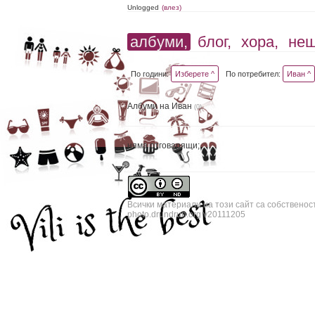
Unlogged
(влез)
албуми,
блог,
хора,
не
По години:
Изберете ^
По потребител:
Иван ^
Албуми на Иван
(0)
няма отговарящи;
Всички материали на този сайт са собственос
photo.drundrun.org v20111205