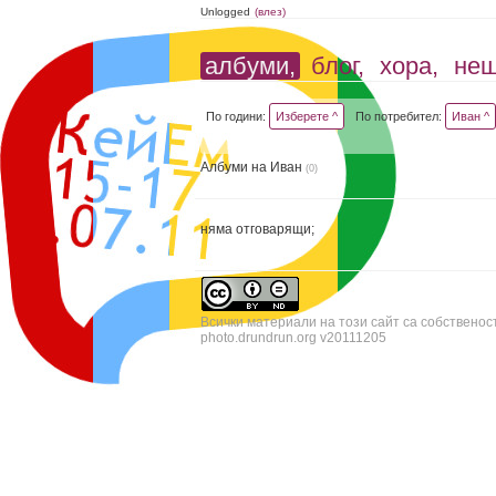
Unlogged
(влез)
албуми,
блог,
хора,
не
По години:
Изберете ^
По потребител:
Иван ^
Албуми на Иван
(0)
няма отговарящи;
Всички материали на този сайт са собственос
photo.drundrun.org v20111205