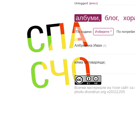
Unlogged
(влез)
албуми,
блог,
хор
По години:
Изберете ^
По потреби
Албуми на Иван
(0)
няма отговарящи;
Всички материали на този сайт са
photo.drundrun.org v20111205