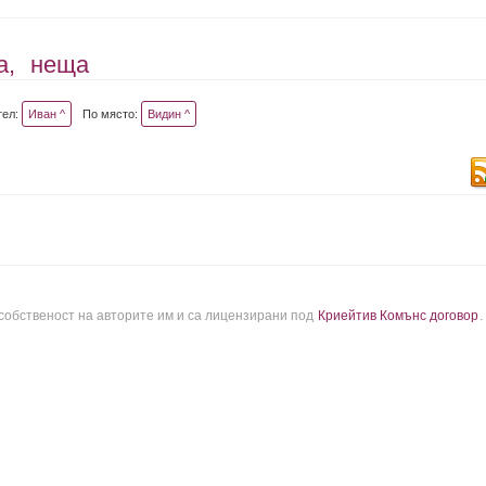
а,
неща
тел:
Иван ^
По място:
Видин ^
 собственост на авторите им и са лицензирани под
Криейтив Комънс договор
.