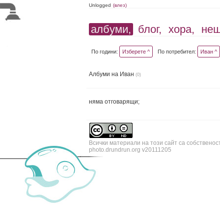
Unlogged
(влез)
албуми,
блог,
хора,
не
По години:
Изберете ^
По потребител:
Иван ^
Албуми на Иван
(0)
няма отговарящи;
Всички материали на този сайт са собственос
photo.drundrun.org v20111205