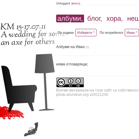
Unlogged
(влез)
албуми,
блог,
хора,
не
По години:
Изберете ^
По потребител:
Иван ^
Албуми на Иван
(0)
няма отговарящи;
Всички материали на този сайт са собственос
photo.drundrun.org v20111205