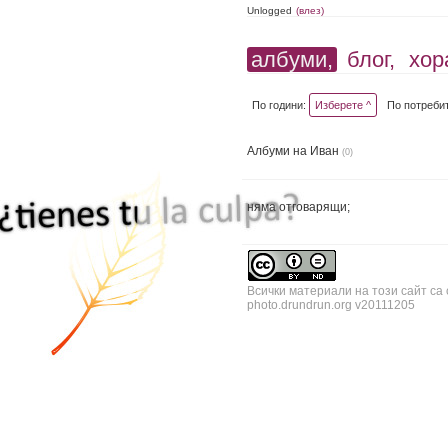
Unlogged
(влез)
албуми,
блог,
хор
По години:
Изберете ^
По потреби
Албуми на Иван
(0)
няма отговарящи;
Всички материали на този сайт са
photo.drundrun.org v20111205