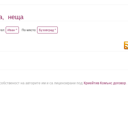
а,
неща
тел:
Иван ^
По място:
Бузовград ^
 собственост на авторите им и са лицензирани под
Криейтив Комънс договор
.