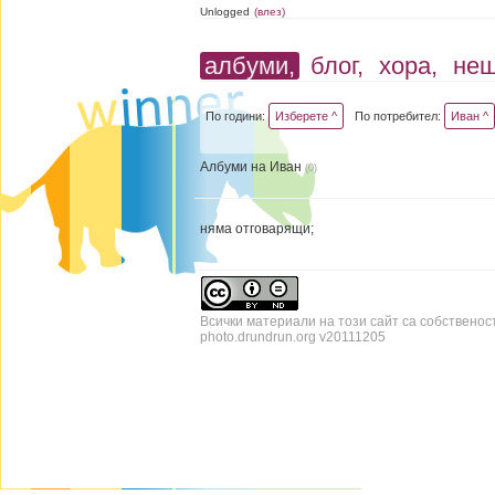
Unlogged
(влез)
албуми,
блог,
хора,
не
По години:
Изберете ^
По потребител:
Иван ^
Албуми на Иван
(0)
няма отговарящи;
Всички материали на този сайт са собственос
photo.drundrun.org v20111205