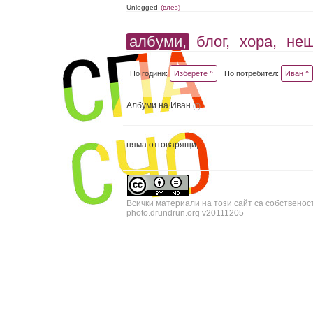
Unlogged
(влез)
албуми,
блог,
хора,
не
По години:
Изберете ^
По потребител:
Иван ^
Албуми на Иван
(0)
няма отговарящи;
Всички материали на този сайт са собственос
photo.drundrun.org v20111205