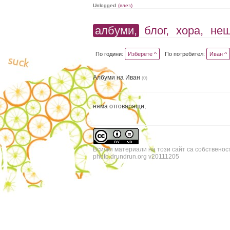
Unlogged
(влез)
албуми,
блог,
хора,
не
По години:
Изберете ^
По потребител:
Иван ^
Албуми на Иван
(0)
няма отговарящи;
Всички материали на този сайт са собственос
photo.drundrun.org v20111205