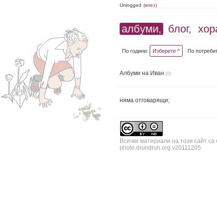
Unlogged
(влез)
албуми,
блог,
хор
По години:
Изберете ^
По потреби
Албуми на Иван
(0)
няма отговарящи;
Всички материали на този сайт са
photo.drundrun.org v20111205