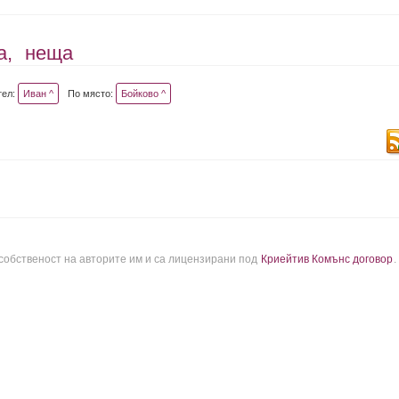
а,
неща
тел:
Иван ^
По място:
Бойково ^
 собственост на авторите им и са лицензирани под
Криейтив Комънс договор
.