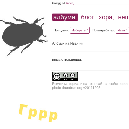
Unlogged
(влез)
албуми,
блог,
хора,
не
По години:
Изберете ^
По потребител:
Иван ^
Албуми на Иван
(0)
няма отговарящи;
Всички материали на този сайт са собственос
photo.drundrun.org v20111205