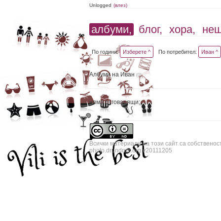
Unlogged
(влез)
албуми,
блог,
хора,
не
По години:
Изберете ^
По потребител:
Иван ^
Албуми на Иван
(0)
няма отговарящи;
Всички материали на този сайт са собственос
photo.drundrun.org v20111205