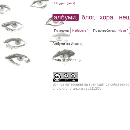
Unlogged
(влез)
албуми,
блог,
хора,
не
По години:
Изберете ^
По потребител:
Иван ^
Албуми на Иван
(0)
няма отговарящи;
Всички материали на този сайт са собственос
photo.drundrun.org v20111205