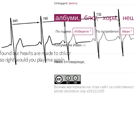
Unlogged
(влез)
албуми,
блог,
хора,
не
По години:
Изберете ^
По потребител:
Иван ^
Албуми на Иван
(0)
няма отговарящи;
Всички материали на този сайт са собственос
photo.drundrun.org v20111205