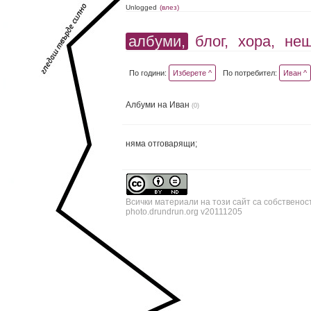
Unlogged
(влез)
албуми,
блог,
хора,
не
По години:
Изберете ^
По потребител:
Иван ^
Албуми на Иван
(0)
няма отговарящи;
Всички материали на този сайт са собственос
photo.drundrun.org v20111205