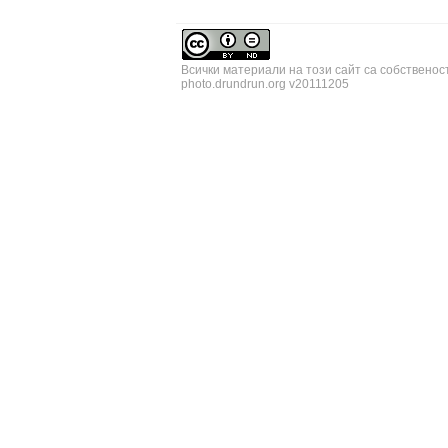
Всички материали на този сайт са собственос
photo.drundrun.org v20111205