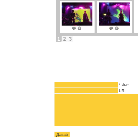
1
2
3
* Име
URL