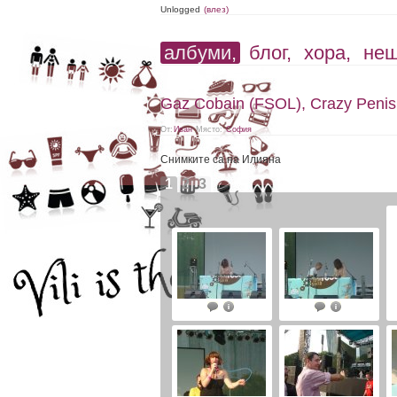
Unlogged
(влез)
албуми,
блог,
хора,
не
Gaz Cobain (FSOL), Crazy Penis,
От:
Иван
Място:
София
Снимките са на Илияна
1
2
3