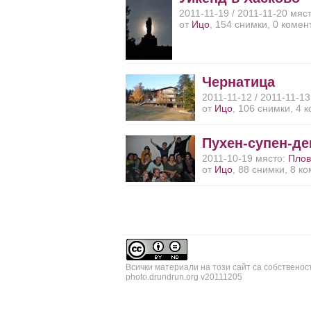
2011-11-19 / 2011-11-20 мяс
от
Ицо
, 154 снимки, 0 комен
Чернатица
2011-11-12 / 2011-11-1
от
Ицо
, 106 снимки, 4 
Пухен-супен-де
2011-10-19 място:
Плов
от
Ицо
, 88 снимки, 8 к
Всички материали на този сайт са собственос
photo.drundrun.org v20111205