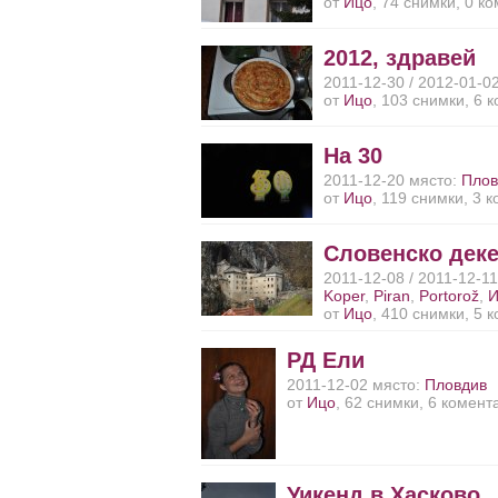
от
Ицо
, 74 снимки, 0 к
2012, здравей
2011-12-30 / 2012-01-0
от
Ицо
, 103 снимки, 6 
На 30
2011-12-20 място:
Плов
от
Ицо
, 119 снимки, 3 
Словенско дек
2011-12-08 / 2011-12-1
Koper
,
Piran
,
Portorož
,
И
от
Ицо
, 410 снимки, 5 
РД Ели
2011-12-02 място:
Пловдив
от
Ицо
, 62 снимки, 6 комент
Уикенд в Хасково