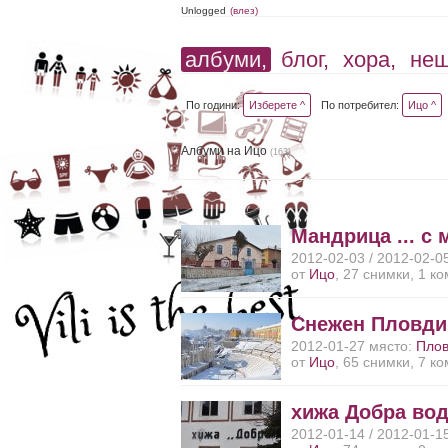
Unlogged
(влез)
албуми,
блог,
хора,
не
По години:
Изберете ^
По потребител:
Ицо ^
Албуми на Ицо
(163)
Мандрица ... с 
2012-02-03 / 2012-02-0
от
Ицо
, 27 снимки, 1 к
Снежен Пловди
2012-01-27 място:
Пло
от
Ицо
, 65 снимки, 7 к
хижа Добра во
2012-01-14 / 2012-01-1