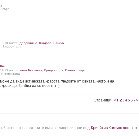
ра
ментара
-02-10 място:
Добринище
,
Юндола
,
Банско
и, 3 коментара
на
-01-13 място:
хижа Бунтовна
,
Средна гора
,
Панагюрище
, 4 коментара
може да види истинската красота гледките от хижата, както и на
ъкровище. Трябва да се посетят :)
Страници:
<
1
2
3
4
5
6
7
>
 собственост на авторите им и са лицензирани под
Криейтив Комънс договор
.