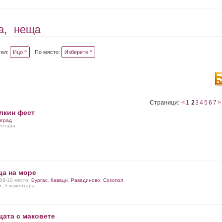
а,
неща
тел:
Ицо ^
По място:
Изберете ^
Страници:
<
1
2
3
4
5
6
7
>
олкин фест
вград
ментара
ца на море
-08-10 място:
Бургас
,
Каваци
,
Равадиново
,
Созопол
и, 5 коментара
щата с маковете