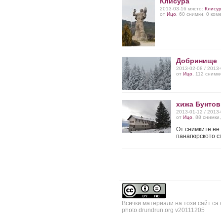
Клисура
2013-03-16 място:
Клису
от
Ицо
, 60 снимки, 0 ко
Добринище
2013-02-08 / 2013
от
Ицо
, 112 снимк
хижа Бунтов
2013-01-12 / 2013
от
Ицо
, 88 снимки
Oт снимките не 
панагюрското с
Всички материали на този сайт са
photo.drundrun.org v20111205