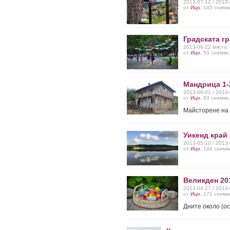
2013-07-12 / 2013
от
Ицо
, 145 снимк
Градската г
2013-06-22 място:
от
Ицо
, 53 снимки
Мандрица 1-
2013-06-01 / 2013
от
Ицо
, 93 снимки
Майсторене на 
Уикенд край
2013-05-10 / 2013
от
Ицо
, 144 снимк
Великден 20
2013-04-27 / 2013
от
Ицо
, 171 снимк
Дните около (о