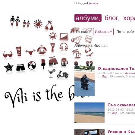
Unlogged
(влез)
албуми,
блог,
хор
По години:
Изберете ^
По потреби
Албуми на Ицо
(163)
IX национален Т
2013-09-07 място:
Асено
от
Ицо
, 39 снимки, 3 ко
Със скакале
2013-08-03 / 2013
от
Ицо
, 125 снимк
Уикенд в Къ