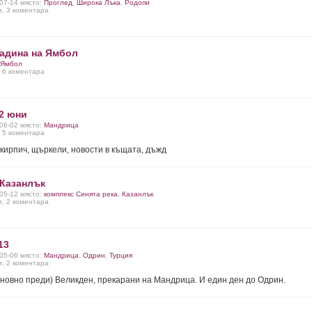
-07-14 място:
Проглед
,
Широка Лъка
,
Родопи
и, 3 коментара
радина на Ямбол
Ямбол
, 6 коментара
2 юни
-06-02 място:
Мандрица
, 5 коментара
кирпич, щъркели, новости в къщата, дъжд
 Казанлък
-05-12 място:
комплекс Синята река
,
Казанлък
и, 2 коментара
13
-05-06 място:
Мандрица
,
Одрин
,
Турция
и, 2 коментара
сновно преди) Великден, прекарани на Мандрица. И един ден до Одрин.