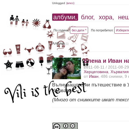
Unlogged
(влез)
албуми,
блог,
хора,
не
По години:
без дати ^
По потребител:
Изберет
Албуми
(1)
Елена и Иван н
2011-08-11 / 2011-08-2
Херцеговина
,
Хърватия
от
Иван
, 486 снимки, 9
Вълнуващото ни пътешествие в У
Хърватия.
(Много от снимките имат текс