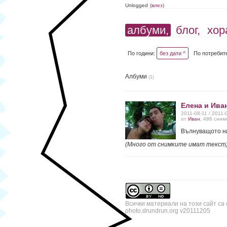
Unlogged
(влез)
албуми,
блог,
хор
По години:
без дати ^
По потребит
Албуми
(1)
Елена и Ива
2011-08-11 / 2011-
от
Иван
, 486 сним
Вълнуващото ни
(Много от снимките имат текст
Всички материали на този сайт са
photo.drundrun.org v20111205