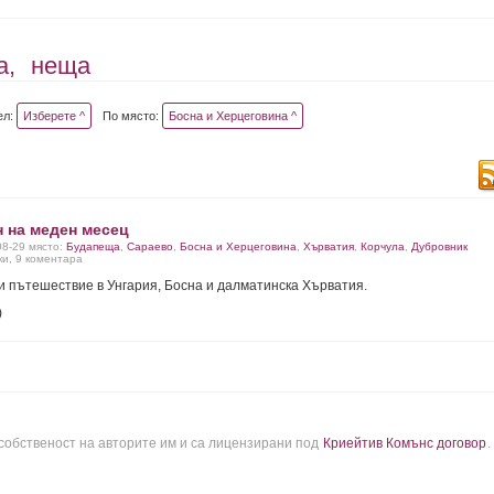
а,
неща
ел:
Изберете ^
По място:
Босна и Херцеговина ^
н на меден месец
08-29 място:
Будапеща
,
Сараево
,
Босна и Херцеговина
,
Хърватия
,
Корчула
,
Дубровник
ки, 9 коментара
 пътешествие в Унгария, Босна и далматинска Хърватия.
)
 собственост на авторите им и са лицензирани под
Криейтив Комънс договор
.