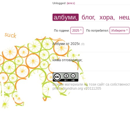
Unlogged
(влез)
албуми,
блог,
хора,
не
По години:
2025 ^
По потребител:
Изберете ^
Албуми от 2025г.
(0)
няма отговарящи;
Всички материали на този сайт са собственос
photo.drundrun.org v20111205