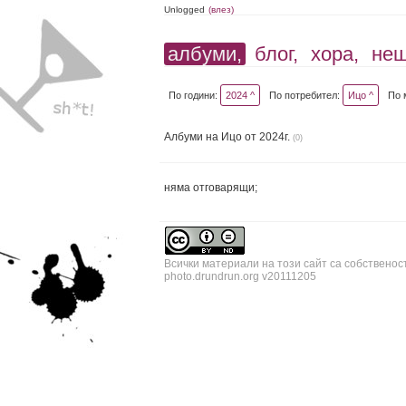
Unlogged
(влез)
албуми,
блог,
хора,
не
По години:
2024 ^
По потребител:
Ицо ^
По 
Албуми на Ицо от 2024г.
(0)
няма отговарящи;
Всички материали на този сайт са собственос
photo.drundrun.org v20111205