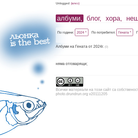
Unlogged
(влез)
албуми,
блог,
хора,
не
По години:
2024 ^
По потребител:
Гената ^
Албуми на Гената от 2024г.
(0)
няма отговарящи;
Всички материали на този сайт са собственос
photo.drundrun.org v20111205