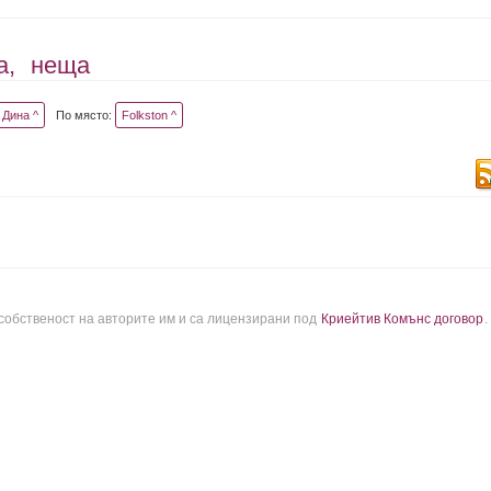
а,
неща
Дина ^
По място:
Folkston ^
 собственост на авторите им и са лицензирани под
Криейтив Комънс договор
.