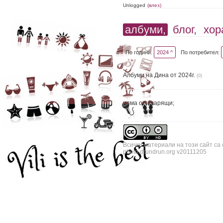
Unlogged
(влез)
албуми,
блог,
хор
По години:
2024 ^
По потребител:
Албуми на Дина от 2024г.
(0)
няма отговарящи;
Всички материали на този сайт са
photo.drundrun.org v20111205