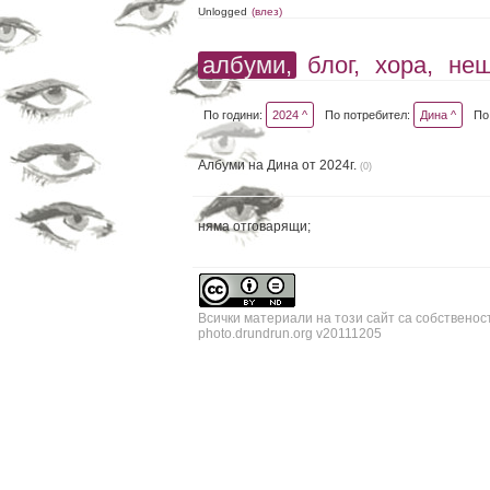
Unlogged
(влез)
албуми,
блог,
хора,
не
По години:
2024 ^
По потребител:
Дина ^
По
Албуми на Дина от 2024г.
(0)
няма отговарящи;
Всички материали на този сайт са собственос
photo.drundrun.org v20111205