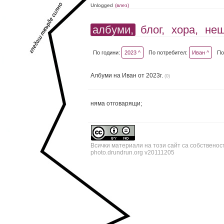
Unlogged
(влез)
албуми,
блог,
хора,
не
По години:
2023 ^
По потребител:
Иван ^
По
Албуми на Иван от 2023г.
(0)
няма отговарящи;
Всички материали на този сайт са собственос
photo.drundrun.org v20111205