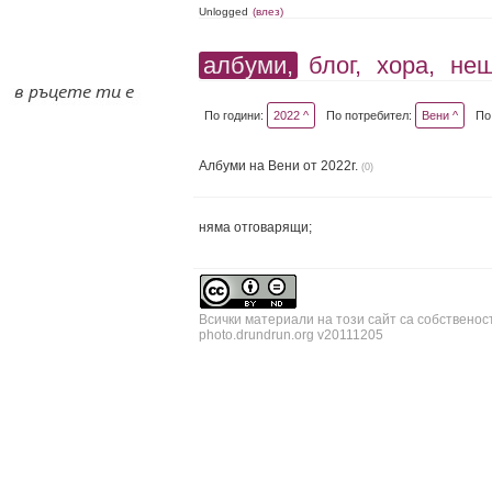
Unlogged
(влез)
албуми,
блог,
хора,
не
По години:
2022 ^
По потребител:
Вени ^
По
Албуми на Вени от 2022г.
(0)
няма отговарящи;
Всички материали на този сайт са собственос
photo.drundrun.org v20111205