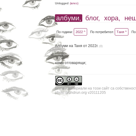
Unlogged
(влез)
албуми,
блог,
хора,
не
По години:
2022 ^
По потребител:
Таня ^
По
Албуми на Таня от 2022г.
(0)
няма отговарящи;
Всички материали на този сайт са собственос
photo.drundrun.org v20111205