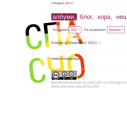
Unlogged
(влез)
албуми,
блог,
хора,
не
По години:
2021 ^
По потребител:
Ваничка ^
Албуми на Ваничка от 2021г.
(0)
няма отговарящи;
Всички материали на този сайт са собственос
photo.drundrun.org v20111205