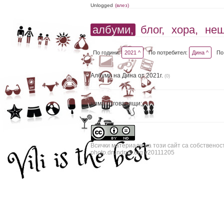
Unlogged
(влез)
албуми,
блог,
хора,
не
По години:
2021 ^
По потребител:
Дина ^
По
Албуми на Дина от 2021г.
(0)
няма отговарящи;
Всички материали на този сайт са собственос
photo.drundrun.org v20111205