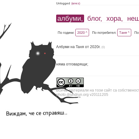
Unlogged
(влез)
албуми,
блог,
хора,
не
По години:
2020 ^
По потребител:
Таня ^
По
Албуми на Таня от 2020г.
(0)
няма отговарящи;
Всички материали на този сайт са собственос
photo.drundrun.org v20111205