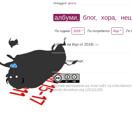
Unlogged
(влез)
албуми,
блог,
хора,
не
По години:
2018 ^
По потребител:
Ицо ^
По 
Албуми на Ицо от 2018г.
(0)
няма отговарящи;
Всички материали на този сайт са собственос
photo.drundrun.org v20111205