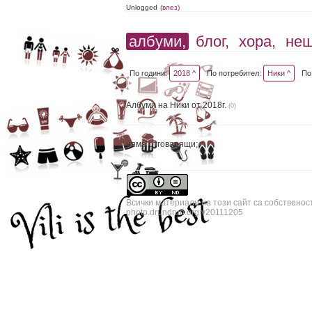
Unlogged
(влез)
албуми,
блог,
хора,
не
По години:
2018 ^
По потребител:
Ники ^
По
Албуми на Ники от 2018г.
(0)
няма отговарящи;
Всички материали на този сайт са собственос
photo.drundrun.org v20111205