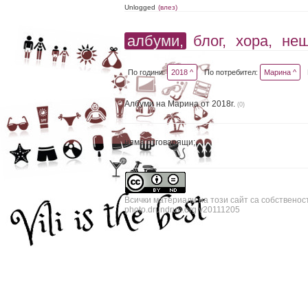
Unlogged
(влез)
албуми,
блог,
хора,
не
По години:
2018 ^
По потребител:
Марина ^
Албуми на Марина от 2018г.
(0)
няма отговарящи;
Всички материали на този сайт са собственос
photo.drundrun.org v20111205