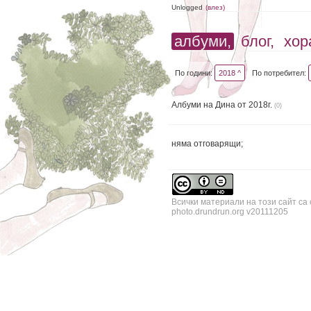
Unlogged
(влез)
албуми,
блог,
хор
По години:
2018 ^
По потребител:
Албуми на Дина от 2018г.
(0)
няма отговарящи;
Всички материали на този сайт са
photo.drundrun.org v20111205