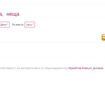
а,
неща
Дина ^
По място:
Jaca ^
 собственост на авторите им и са лицензирани под
Криейтив Комънс договор
.