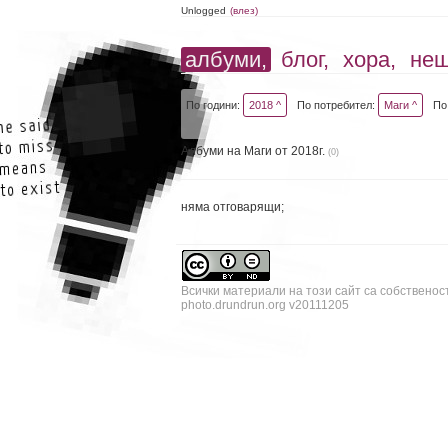
Unlogged
(влез)
албуми,
блог,
хора,
не
По години:
2018 ^
По потребител:
Маги ^
По
Албуми на Маги от 2018г.
(0)
няма отговарящи;
Всички материали на този сайт са собственос
photo.drundrun.org v20111205