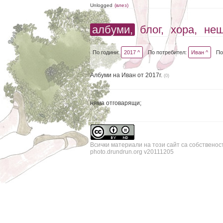
Unlogged
(влез)
албуми,
блог,
хора,
не
По години:
2017 ^
По потребител:
Иван ^
По
Албуми на Иван от 2017г.
(0)
няма отговарящи;
Всички материали на този сайт са собственос
photo.drundrun.org v20111205