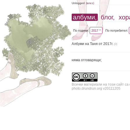
Unlogged
(влез)
албуми,
блог,
хор
По години:
2017 ^
По потребител:
Албуми на Таня от 2017г.
(0)
няма отговарящи;
Всички материали на този сайт са
photo.drundrun.org v20111205