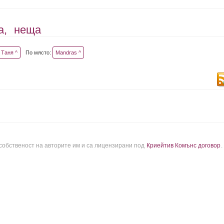
а,
неща
Таня ^
По място:
Mandras ^
 собственост на авторите им и са лицензирани под
Криейтив Комънс договор
.