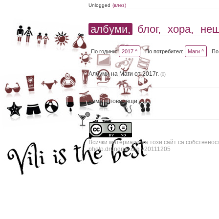
Unlogged
(влез)
албуми,
блог,
хора,
не
По години:
2017 ^
По потребител:
Маги ^
По
Албуми на Маги от 2017г.
(0)
няма отговарящи;
Всички материали на този сайт са собственос
photo.drundrun.org v20111205