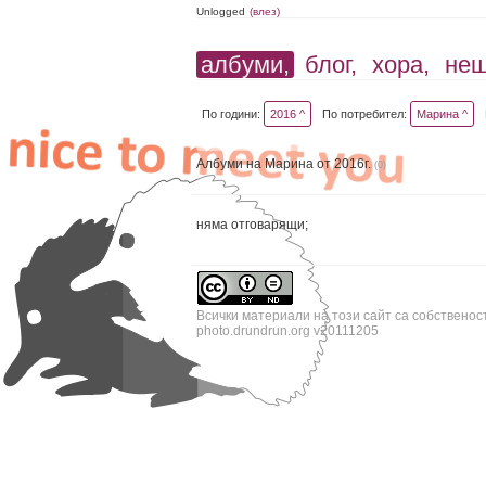
Unlogged
(влез)
албуми,
блог,
хора,
не
По години:
2016 ^
По потребител:
Марина ^
Албуми на Марина от 2016г.
(0)
няма отговарящи;
Всички материали на този сайт са собственос
photo.drundrun.org v20111205