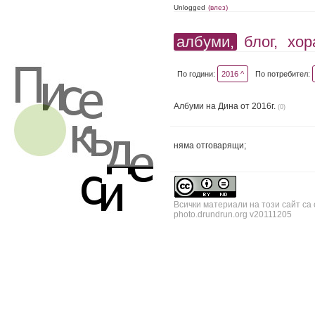
Unlogged
(влез)
албуми,
блог,
хор
По години:
2016 ^
По потребител:
Албуми на Дина от 2016г.
(0)
няма отговарящи;
Всички материали на този сайт са
photo.drundrun.org v20111205