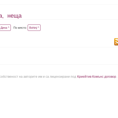
а,
неща
Дина ^
По място:
Bohinj ^
 собственост на авторите им и са лицензирани под
Криейтив Комънс договор
.