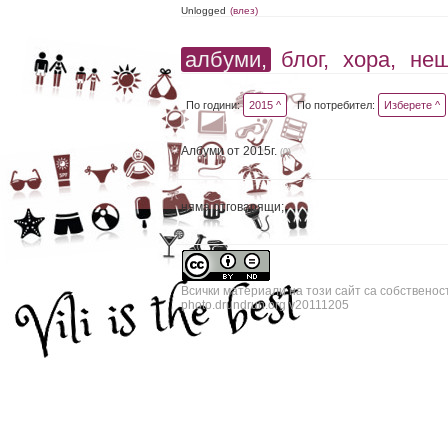
Unlogged
(влез)
албуми,
блог,
хора,
не
По години:
2015 ^
По потребител:
Изберете ^
Албуми от 2015г.
(0)
няма отговарящи;
Всички материали на този сайт са собственос
photo.drundrun.org v20111205