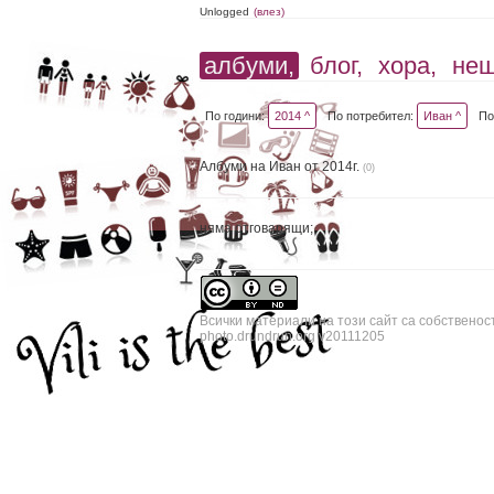
Unlogged
(влез)
албуми,
блог,
хора,
не
По години:
2014 ^
По потребител:
Иван ^
По
Албуми на Иван от 2014г.
(0)
няма отговарящи;
Всички материали на този сайт са собственос
photo.drundrun.org v20111205