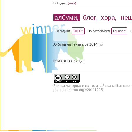
Unlogged
(влез)
албуми,
блог,
хора,
не
По години:
2014 ^
По потребител:
Гената ^
Албуми на Гената от 2014г.
(0)
няма отговарящи;
Всички материали на този сайт са собственос
photo.drundrun.org v20111205